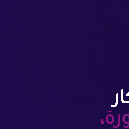
ر
رة،