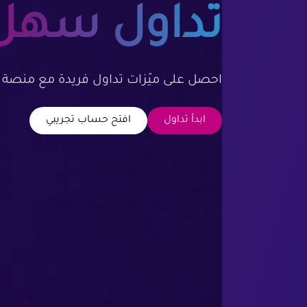
تداول سهل
احصل على ميّزات تداول فريدة مع منصة ال
ابدأ تداول
افتح حساب تجريبي