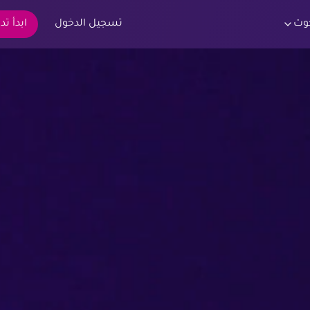
وت
تسجيل الدخول
ابدأ تد